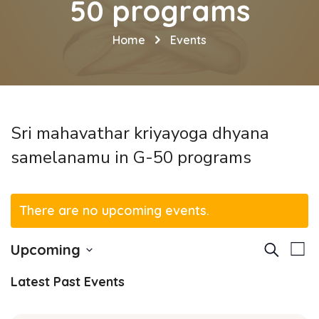
50 programs
Home
Events
Sri mahavathar kriyayoga dhyana
samelanamu in G-50 programs
There are no upcoming events.
E
E
Upcoming
Search
List
v
Select
v
Latest Past Events
date.
e
e
n