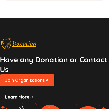
n
n
d
V
i
Donation
e
w
Have any Donation or Contact
s
Us
N
Join Organizations
a
v
Learn More