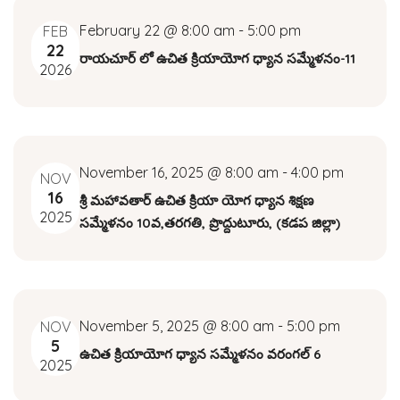
t
n
February 22 @ 8:00 am
-
5:00 pm
FEB
V
22
రాయచూర్ లో ఉచిత క్రియాయోగ ధ్యాన సమ్మేళనం-11
t
i
2026
e
s
w
S
s
N
November 16, 2025 @ 8:00 am
-
4:00 pm
e
NOV
a
16
శ్రీ మహావతార్ ఉచిత క్రియా యోగ ధ్యాన శిక్షణ
a
2025
v
సమ్మేళనం 10వ,తరగతి, ప్రొద్దుటూరు, (కడప జిల్లా)
i
r
g
c
a
t
November 5, 2025 @ 8:00 am
-
5:00 pm
NOV
h
5
i
ఉచిత క్రియాయోగ ధ్యాన సమ్మేళనం వరంగల్ 6
2025
a
o